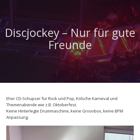
Discjockey – Nur für gute
Freunde
Eher CD-Schupser für Rock und Pop, Kölsche Karneval und
Themenabende wie z.B. Oktoberfest.
Keine Hinterlegte Drummaschine, keine Groovbox, keine BPM
Anpassung.