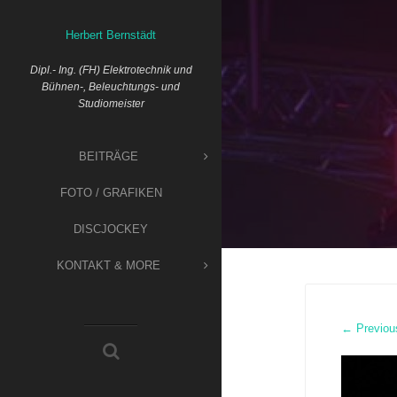
Skip
to
Herbert Bernstädt
content
Dipl.- Ing. (FH) Elektrotechnik und
Bühnen-, Beleuchtungs- und
Studiomeister
BEITRÄGE
FOTO / GRAFIKEN
DISCJOCKEY
KONTAKT & MORE
← Previou