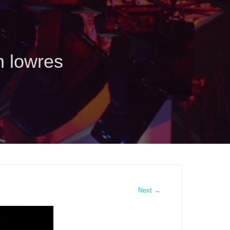
n lowres
Next →