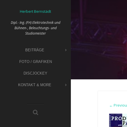
Skip
to
Herbert Bernstädt
content
Dipl.- Ing. (FH) Elektrotechnik und
Bühnen-, Beleuchtungs- und
Studiomeister
BEITRÄGE
FOTO / GRAFIKEN
DISCJOCKEY
KONTAKT & MORE
← Previou