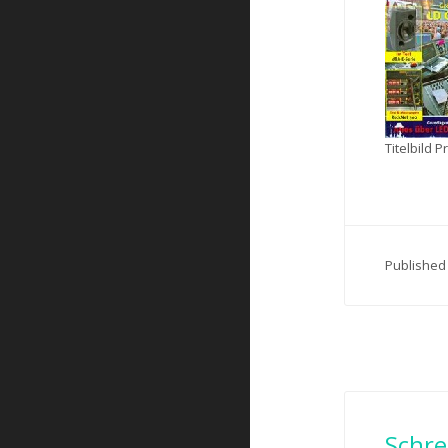
Titelbild 
Publishe
Schre